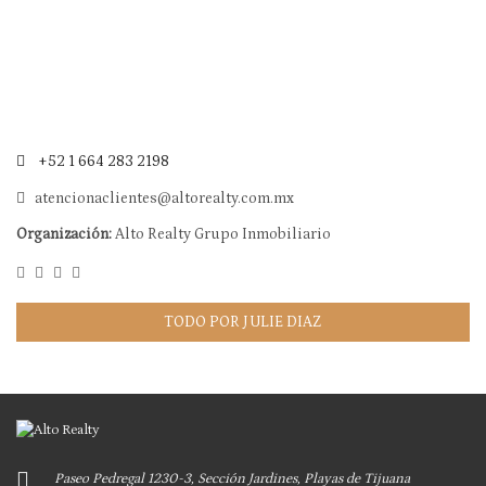
+52 1 664 283 2198
atencionaclientes@altorealty.com.mx
Organización:
Alto Realty Grupo Inmobiliario
TODO POR JULIE DIAZ
Paseo Pedregal 1230-3, Sección Jardines, Playas de Tijuana