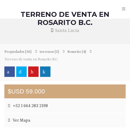
≡
TERRENO DE VENTA EN
ROSARITO B.C.
Santa Lucia
Propiedades
(36)
terrenos
(5)
Rosarito
(4)
Terreno de venta en Rosarito B.C.
$USD 59.000
+52 1 664 283 2198
Ver Mapa