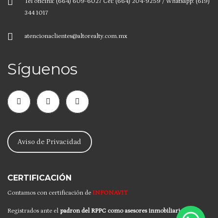
Tel oficina: (664) 609-6027 Cel: (664) 204-9259 / Whatsapp: (619)
344 1017
atencionaclientes@altorealty.com.mx
Síguenos
Aviso de Privacidad
CERTIFICACIÓN
Contamos con certificación de
INFONAVIT
Registrados ante el
padron del RPPC
como asesores inmobiliarios.