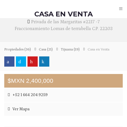
≡
CASA EN VENTA
Privada de las Margaritas #2217 -7
Fraccionamiento Lomas de terrabella C.P. 22203
Propiedades
(36)
Casa
(21)
Tijuana
(19)
Casa en Venta
$MXN 2,400,000
+52 1 664 204 9259
Ver Mapa