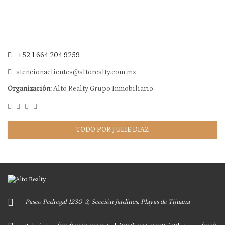
+52 1 664 204 9259
atencionaclientes@altorealty.com.mx
Organización:
Alto Realty Grupo Inmobiliario
TODO POR JULIE DIAZ
Paseo Pedregal 1230-3, Sección Jardines, Playas de Tijuana